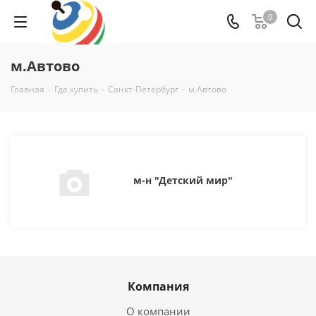
0
м.Автово
Главная
-
Где купить
-
Санкт-Петербург
-
м.Автово
м-н "Детский мир"
Компания
О компании