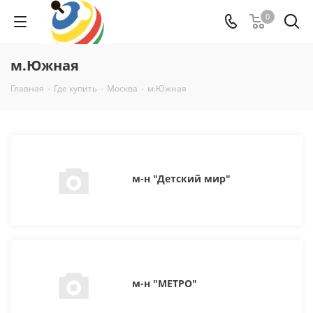
0
м.Южная
Главная
-
Где купить
-
Москва
-
м.Южная
м-н "Детский мир"
м-н "МЕТРО"