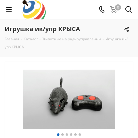
0
Игрушка ик/упр КРЫСА
Главная
-
Каталог
-
Животные на радиоуправлении
-
Игрушка ик/
упр КРЫСА