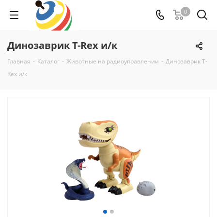
0
Динозаврик T-Rex и/к
Главная
-
Каталог
-
Животные на радиоуправлении
-
Динозаврик T-
Rex и/к