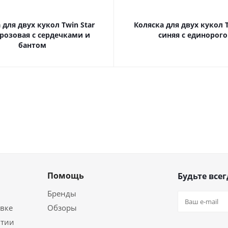
 для двух кукол Twin Star
Коляска для двух кукол T
розовая с сердечками и
синяя с единорог
бантом
Помощь
Будьте всег
Бренды
вке
Обзоры
нтии