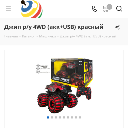
0
Джип р/у 4WD (акк+USB) красный
Главная
-
Каталог
-
Машинки
-
Джип р/у 4WD (акк+USB) красный