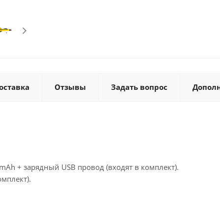
оставка
Отзывы
Задать вопрос
Допол
mAh + зарядный USB провод (входят в комплект).
омплект).