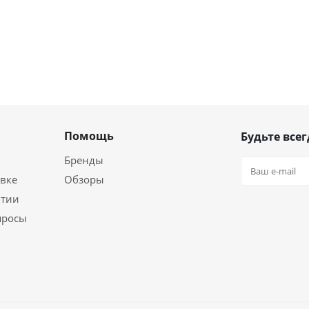
Помощь
Будьте всег
Бренды
вке
Обзоры
нтии
просы