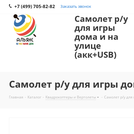
+7 (499) 705-82-82
Заказать звонок
Самолет р/у
для игры
дома и на
улице
(акк+USB)
Самолет р/у для игры до
Главная
-
Каталог
-
Квадрокоптеры и Вертолеты
-
Самолет р/у для