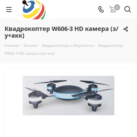
0
Квадрокоптер W606-3 HD камера (з/
у+акк)
Главная
-
Каталог
-
Квадрокоптеры и Вертолеты
-
Квадрокоптер
W606-3 HD камера (з/у+акк)