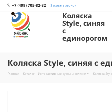
+7 (499) 705-82-82
Заказать звонок
Коляска
Style, синяя
с
единорогом
Коляска Style, синяя с 
Главная
-
Каталог
-
Интерактивные куклы и коляски
-
Коляска Styl