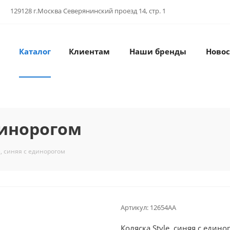
129128 г.Москва Северянинский проезд 14, стр. 1
Каталог
Клиентам
Наши бренды
Новос
единорогом
e, синяя с единорогом
Артикул:
12654AA
Коляска Style, синяя с едино