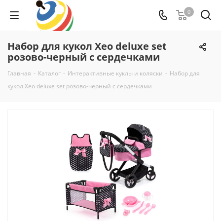
0
Набор для кукол Xeo deluxe set
розово-черный с сердечками
Главная
-
Каталог
-
Интерактивные куклы и коляски
-
Набор для
кукол Xeo deluxe set розово-черный с сердечками