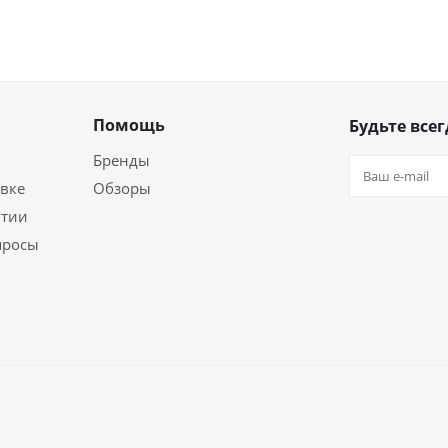
Помощь
Будьте всег
Бренды
вке
Обзоры
нтии
просы