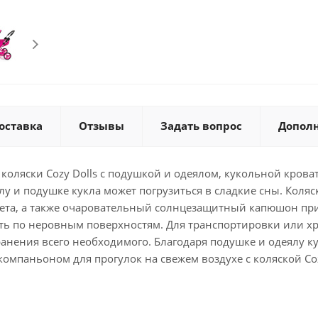
оставка
Отзывы
Задать вопрос
Допол
 коляски Cozy Dolls с подушкой и одеялом, кукольной крова
у и подушке кукла может погрузиться в сладкие сны. Коляск
вета, а также очаровательный солнцезащитный капюшон пр
ать по неровным поверхностям. Для транспортировки или хр
ранения всего необходимого. Благодаря подушке и одеялу ку
паньоном для прогулок на свежем воздухе с коляской Cozy Do