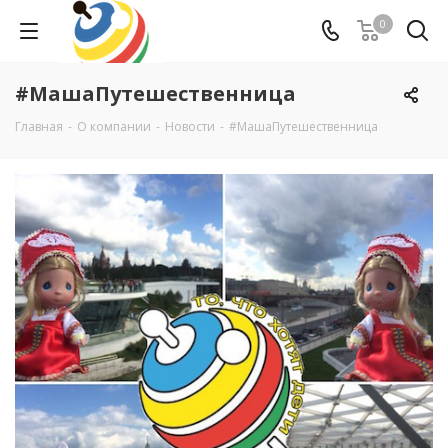
0
#МашаПутешественница
Главная
-
О компании
-
Новости
-
#МашаПутешественница