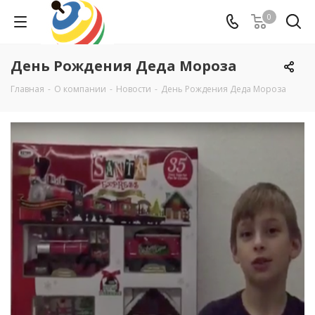
0
День Рождения Деда Мороза
Главная
-
О компании
-
Новости
-
День Рождения Деда Мороза