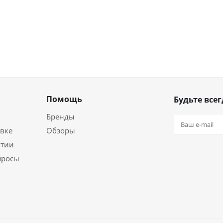
Помощь
Будьте всег
Бренды
вке
Обзоры
нтии
просы