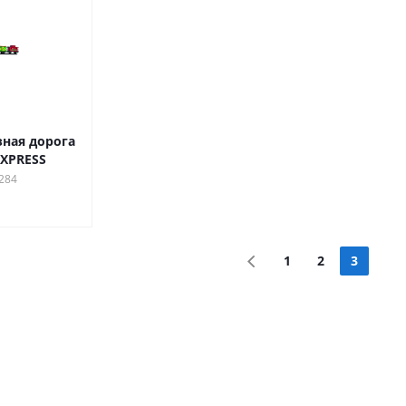
ная дорога
XPRESS
284
1
2
3